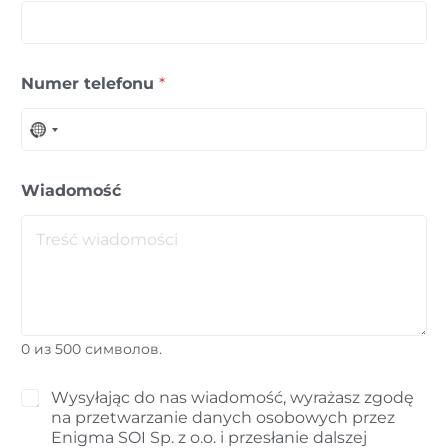
Numer telefonu
*
No country selected
Wiadomość
0 из 500 символов.
Z
Wysyłając do nas wiadomość, wyrażasz zgodę
g
na przetwarzanie danych osobowych przez
o
Enigma SOI Sp. z o.o. i przesłanie dalszej