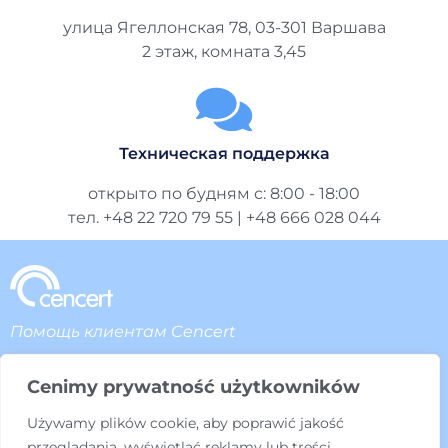
улица Ягеллонская 78, 03-301 Варшава
2 этаж, комната 3,45
Техническая поддержка
открыто по будням с: 8:00 - 18:00
тел. +48 22 720 79 55 | +48 666 028 044
Помощь клиентам Cencert
Cencert является зарегистрированной торговой маркой компании
Cenimy prywatność użytkowników
ENIGMA SOI Sp. z oo, производящая собственные аппаратные и
программные решения, обеспечивающие наилучшую защиту
Używamy plików cookie, aby poprawić jakość
данных на предприятиях, в учреждениях финансового сектора,
przeglądania, wyświetlać reklamy lub treści